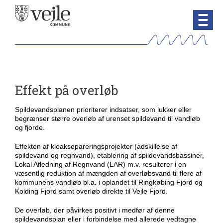
Effekt på overløb
Spildevandsplanen prioriterer indsatser, som lukker eller
begrænser større overløb af urenset spildevand til vandløb
og fjorde.
Effekten af kloaksepareringsprojekter (adskillelse af
spildevand og regnvand), etablering af spildevandsbassiner,
Lokal Afledning af Regnvand (LAR) m.v. resulterer i en
væsentlig reduktion af mængden af overløbsvand til flere af
kommunens vandløb bl.a. i oplandet til Ringkøbing Fjord og
Kolding Fjord samt overløb direkte til Vejle Fjord.
De overløb, der påvirkes positivt i medfør af denne
spildevandsplan eller i forbindelse med allerede vedtagne