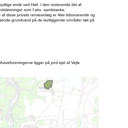
dlige ende ved Høll. I den resterende del af
andsløsninger som f.eks. samletanke,
 af disse private renseanlæg er ikke tidssvarende og
tående grundvand på de lavtliggende områder tæt på
haveforeningerne ligger på jord ejet af Vejle