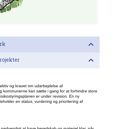
ærk
rojekter
ktiv og kravet om udarbejdelse af
ltag kommunerne kan sætte i gang for at forhindre store
sikostyringsplanen er under revision. En ny
eholder en status, vurdering og prioritering af
 nødvendigt at have beredskab og materiel klar, når