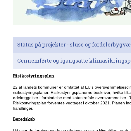
Status på projekter - sluse og fordelerbygv
Gennemførte og igangsatte klimasikringsp
Risikostyringsplan
22 af landets kommuner er omfattet af EU’s oversvømmelsesdire
risikostyringsplaner. Risikostyringsplanerne beskriver, hvilke ti
ødelæggelser i forbindelse med katastrofale oversvømmelser. Ri
Risikostyringsplan forventes vedtaget i oktober 2021. Planen ind
handlinger.
Beredskab
Ud over de forebyggende og sikringsmæssige klimatiltag, er det