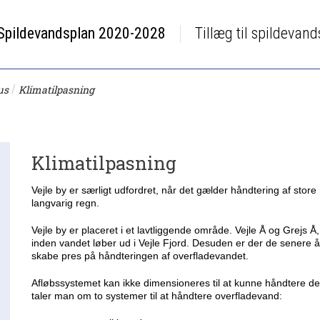
Spildevandsplan 2020-2028
Tillæg til spildevan
/
us
Klimatilpasning
Klimatilpasning
Vejle by er særligt udfordret, når det gælder håndtering af stor
langvarig regn.
Vejle by er placeret i et lavtliggende område. Vejle Å og Grejs 
inden vandet løber ud i Vejle Fjord. Desuden er der de senere å
skabe pres på håndteringen af overfladevandet.
Afløbssystemet kan ikke dimensioneres til at kunne håndtere 
taler man om to systemer til at håndtere overfladevand: