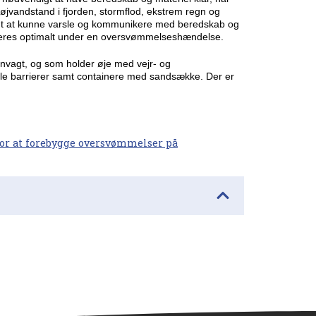
højvandstand i fjorden, stormflod, ekstrem regn og
digt at kunne varsle og kommunikere med beredskab og
geres optimalt under en oversvømmelseshændelse.
vagt, og som holder øje med vejr- og
ile barrierer samt containere med sandsække. Der er
for at forebygge oversvømmelser på