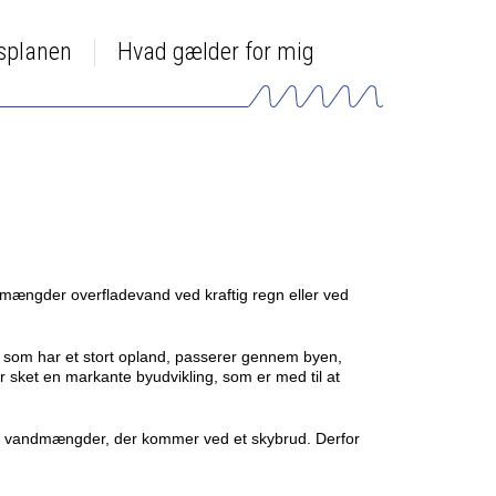
dsplanen
Hvad gælder for mig
e mængder overfladevand ved kraftig regn eller ved
Å, som har et stort opland, passerer gennem byen,
r sket en markante byudvikling, som er med til at
de vandmængder, der kommer ved et skybrud. Derfor