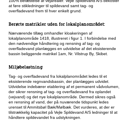
100% befæstelse af vejarealer. Vejle Spildevand A/S bekoster
at føre stikledninger til spildevand samt tag- og
overfladevand frem til hver enkelt grund.
Berørte matrikler uden for lokalplanområdet:
Nærværende tillæg omhandler kloakeringen af
lokalplanområde 1418, illustreret i figur 1. I forbindelse med
den nødvendige håndtering og rensning af tag- og
overfladevand planlægges en udvidelse af det eksisterende
bassin beliggende matrikel 1am, Nr. Vilstrup By, Skibet.
Miljøbelastning
Tag- og overfladevand fra lokalplanområdet ledes til et
eksisterende regnvandsbassin, der planlægges udvidet.
Udvidelse indebærer etablering af et permanent vådvolumen,
der sikrer rensning af tag- og overfladevand fra oplandet
(vejvand) og det nye lokalplanområde. Dermed sikres også
en rensning af vand, der på nuværende tidspunkt ledes
urenset til Ammitsbøl Bæk/Mølbæk. Det vurderes, at der er
tilstrækkelig kapacitet på Vejle Spildevand A/S ledninger til at
håndtere spildevandet fra udstykningen.