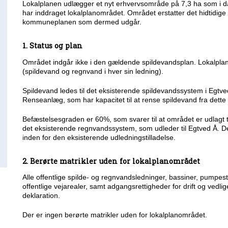
Lokalplanen udlægger et nyt erhvervsområde på 7,3 ha som i 
har inddraget lokalplanområdet. Området erstatter det hidtidi
kommuneplanen som dermed udgår.
1. Status og plan
Området indgår ikke i den gældende spildevandsplan. Lokalpla
(spildevand og regnvand i hver sin ledning).
Spildevand ledes til det eksisterende spildevandssystem i Egt
Renseanlæg, som har kapacitet til at rense spildevand fra dett
Befæstelsesgraden er 60%, som svarer til at området er udlagt 
det eksisterende regnvandssystem, som udleder til Egtved Å
inden for den eksisterende udledningstilladelse.
2. Berørte matrikler uden for lokalplanområdet
Alle offentlige spilde- og regnvandsledninger, bassiner, pumpest
offentlige vejarealer, samt adgangsrettigheder for drift og vedlig
deklaration.
Der er ingen berørte matrikler uden for lokalplanområdet.