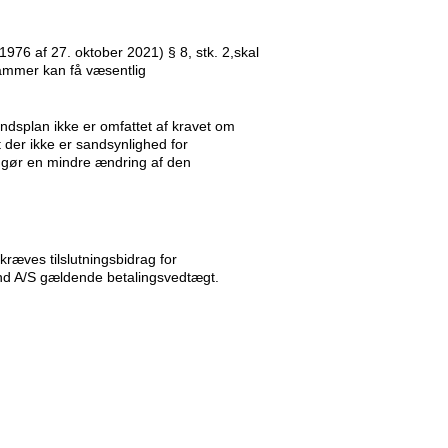
976 af 27. oktober 2021) § 8, stk. 2,skal
ammer kan få væsentlig
ndsplan ikke er omfattet af kravet om
t der ikke er sandsynlighed for
udgør en mindre ændring af den
kræves tilslutningsbidrag for
vand A/S gældende betalingsvedtægt.