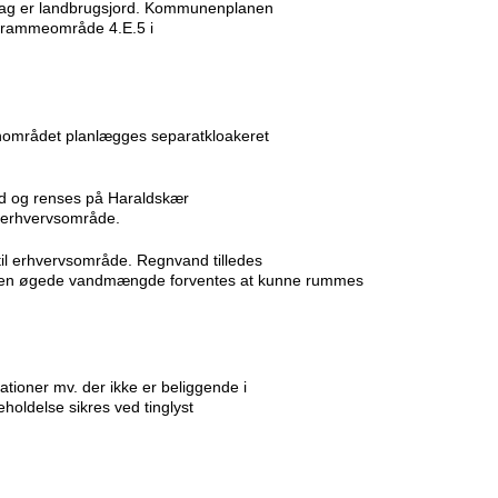
dag er landbrugsjord. Kommunenplanen
ge rammeområde 4.E.5 i
nområdet planlægges separatkloakeret
ved og renses på Haraldskær
e erhvervsområde.
til erhvervsområde. Regnvand tilledes
. Den øgede vandmængde forventes at kunne rummes
ationer mv. der ikke er beliggende i
eholdelse sikres ved tinglyst