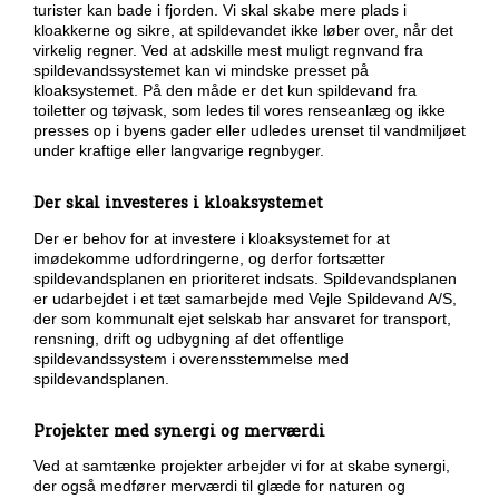
turister kan bade i fjorden. Vi skal skabe mere plads i
kloakkerne og sikre, at spildevandet ikke løber over, når det
virkelig regner. Ved at adskille mest muligt regnvand fra
spildevandssystemet kan vi mindske presset på
kloaksystemet. På den måde er det kun spildevand fra
toiletter og tøjvask, som ledes til vores renseanlæg og ikke
presses op i byens gader eller udledes urenset til vandmiljøet
under kraftige eller langvarige regnbyger.
Der skal investeres i kloaksystemet
Der er behov for at investere i kloaksystemet for at
imødekomme udfordringerne, og derfor fortsætter
spildevandsplanen en prioriteret indsats. Spildevandsplanen
er udarbejdet i et tæt samarbejde med Vejle Spildevand A/S,
der som kommunalt ejet selskab har ansvaret for transport,
rensning, drift og udbygning af det offentlige
spildevandssystem i overensstemmelse med
spildevandsplanen.
Projekter med synergi og merværdi
Ved at samtænke projekter arbejder vi for at skabe synergi,
der også medfører merværdi til glæde for naturen og