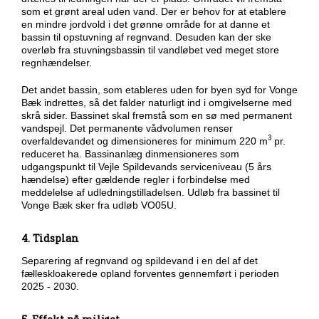
som et grønt areal uden vand. Der er behov for at etablere
en mindre jordvold i det grønne område for at danne et
bassin til opstuvning af regnvand. Desuden kan der ske
overløb fra stuvningsbassin til vandløbet ved meget store
regnhændelser.
Det andet bassin, som etableres uden for byen syd for Vonge
Bæk indrettes, så det falder naturligt ind i omgivelserne med
skrå sider. Bassinet skal fremstå som en sø med permanent
vandspejl. Det permanente vådvolumen renser
3
overfaldevandet og dimensioneres for minimum 220 m
pr.
reduceret ha. Bassinanlæg dinmensioneres som
udgangspunkt til Vejle Spildevands serviceniveau (5 års
hændelse) efter gældende regler i forbindelse med
meddelelse af udledningstilladelsen. Udløb fra bassinet til
Vonge Bæk sker fra udløb VO05U.
4. Tidsplan
Separering af regnvand og spildevand i en del af det
fælleskloakerede opland forventes gennemført i perioden
2025 - 2030.