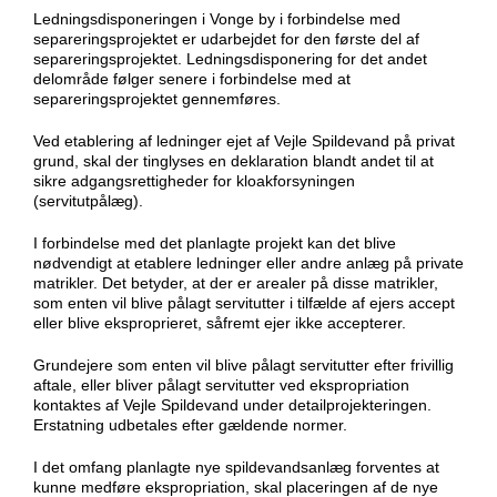
Ledningsdisponeringen i Vonge by i forbindelse med
separeringsprojektet er udarbejdet for den første del af
separeringsprojektet. Ledningsdisponering for det andet
delområde følger senere i forbindelse med at
separeringsprojektet gennemføres.
Ved etablering af ledninger ejet af Vejle Spildevand på privat
grund, skal der tinglyses en deklaration blandt andet til at
sikre adgangsrettigheder for kloakforsyningen
(servitutpålæg).
I forbindelse med det planlagte projekt kan det blive
nødvendigt at etablere ledninger eller andre anlæg på private
matrikler. Det betyder, at der er arealer på disse matrikler,
som enten vil blive pålagt servitutter i tilfælde af ejers accept
eller blive eksproprieret, såfremt ejer ikke accepterer.
Grundejere som enten vil blive pålagt servitutter efter frivillig
aftale, eller bliver pålagt servitutter ved ekspropriation
kontaktes af Vejle Spildevand under detailprojekteringen.
Erstatning udbetales efter gældende normer.
I det omfang planlagte nye spildevandsanlæg forventes at
kunne medføre ekspropriation, skal placeringen af de nye