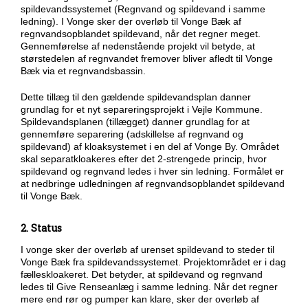
spildevandssystemet (Regnvand og spildevand i samme
ledning). I Vonge sker der overløb til Vonge Bæk af
regnvandsopblandet spildevand, når det regner meget.
Gennemførelse af nedenstående projekt vil betyde, at
størstedelen af regnvandet fremover bliver afledt til Vonge
Bæk via et regnvandsbassin.
Dette tillæg til den gældende spildevandsplan danner
grundlag for et nyt separeringsprojekt i Vejle Kommune.
Spildevandsplanen (tillægget) danner grundlag for at
gennemføre separering (adskillelse af regnvand og
spildevand) af kloaksystemet i en del af Vonge By. Området
skal separatkloakeres efter det 2-strengede princip, hvor
spildevand og regnvand ledes i hver sin ledning. Formålet er
at nedbringe udledningen af regnvandsopblandet spildevand
til Vonge Bæk.
2. Status
I vonge sker der overløb af urenset spildevand to steder til
Vonge Bæk fra spildevandssystemet. Projektområdet er i dag
fælleskloakeret. Det betyder, at spildevand og regnvand
ledes til Give Renseanlæg i samme ledning. Når det regner
mere end rør og pumper kan klare, sker der overløb af