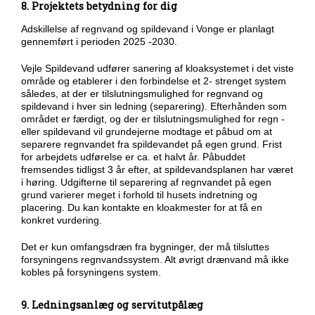
8. Projektets betydning for dig
Adskillelse af regnvand og spildevand i Vonge er planlagt
gennemført i perioden 2025 -2030.
Vejle Spildevand udfører sanering af kloaksystemet i det viste
område og etablerer i den forbindelse et 2- strenget system
således, at der er tilslutningsmulighed for regnvand og
spildevand i hver sin ledning (separering). Efterhånden som
området er færdigt, og der er tilslutningsmulighed for regn -
eller spildevand vil grundejerne modtage et påbud om at
separere regnvandet fra spildevandet på egen grund. Frist
for arbejdets udførelse er ca. et halvt år. Påbuddet
fremsendes tidligst 3 år efter, at spildevandsplanen har været
i høring. Udgifterne til separering af regnvandet på egen
grund varierer meget i forhold til husets indretning og
placering. Du kan kontakte en kloakmester for at få en
konkret vurdering.
Det er kun omfangsdræn fra bygninger, der må tilsluttes
forsyningens regnvandssystem. Alt øvrigt drænvand må ikke
kobles på forsyningens system.
9. Ledningsanlæg og servitutpålæg