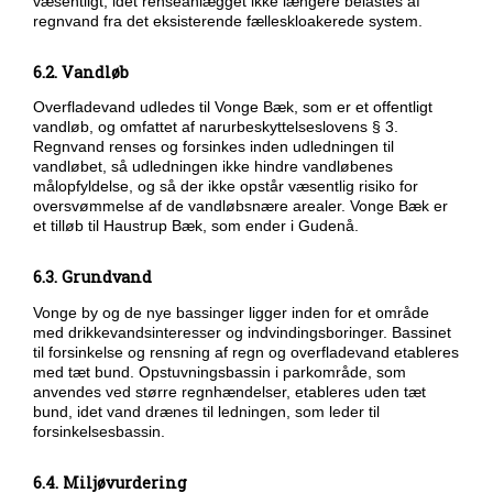
væsentligt, idet renseanlægget ikke længere belastes af
regnvand fra det eksisterende fælleskloakerede system.
6.2. Vandløb
Overfladevand udledes til Vonge Bæk, som er et offentligt
vandløb, og omfattet af narurbeskyttelseslovens § 3.
Regnvand renses og forsinkes inden udledningen til
vandløbet, så udledningen ikke hindre vandløbenes
målopfyldelse, og så der ikke opstår væsentlig risiko for
oversvømmelse af de vandløbsnære arealer. Vonge Bæk er
et tilløb til Haustrup Bæk, som ender i Gudenå.
6.3. Grundvand
Vonge by og de nye bassinger ligger inden for et område
med drikkevandsinteresser og indvindingsboringer. Bassinet
til forsinkelse og rensning af regn og overfladevand etableres
med tæt bund. Opstuvningsbassin i parkområde, som
anvendes ved større regnhændelser, etableres uden tæt
bund, idet vand drænes til ledningen, som leder til
forsinkelsesbassin.
6.4. Miljøvurdering