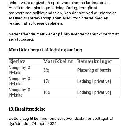
anlæg være angivet på spildevandplanens kortmateriale.
Hvis ikke den planlagte ledningsføring fremgår af
nærværende spildevandsplan, kan det ske ved at udarbejde
et tillæg til spildevandsplanen eller i forbindelse med en
revision af spildevandsplanen.
Nedenstående matrikler er på nuværende tidspunkt berørt af
servitutpålæg.
Matrikler berørt af ledningsanlæg
Ejerlav
Matrikkel nr.
Bemærkninger
Vonge by, Ø
3fq
Placering af bassin
Nykirke
Vonge by, Ø
17x
Ledning i privat vej
Nykirke
Vonge by, Ø
10c
Ledning i privat vej
Nykirke
10. Ikrafttrædelse
Dette tillæg til kommunens spildevandsplan er vedtaget af
Byrådet den 24. april 2024.