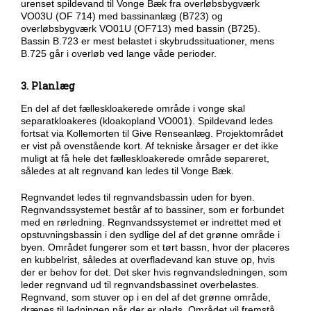
urenset spildevand til Vonge Bæk fra overløbsbygværk
VO03U (OF 714) med bassinanlæg (B723) og
overløbsbygværk VO01U (OF713) med bassin (B725).
Bassin B.723 er mest belastet i skybrudssituationer, mens
B.725 går i overløb ved lange våde perioder.
3. Planlæg
En del af det fælleskloakerede område i vonge skal
separatkloakeres (kloakopland VO001). Spildevand ledes
fortsat via Kollemorten til Give Renseanlæg. Projektområdet
er vist på ovenstående kort. Af tekniske årsager er det ikke
muligt at få hele det fælleskloakerede område separeret,
således at alt regnvand kan ledes til Vonge Bæk.
Regnvandet ledes til regnvandsbassin uden for byen.
Regnvandssystemet består af to bassiner, som er forbundet
med en rørledning. Regnvandssystemet er indrettet med et
opstuvningsbassin i den sydlige del af det grønne område i
byen. Området fungerer som et tørt bassn, hvor der placeres
en kubbelrist, således at overfladevand kan stuve op, hvis
der er behov for det. Det sker hvis regnvandsledningen, som
leder regnvand ud til regnvandsbassinet overbelastes.
Regnvand, som stuver op i en del af det grønne område,
drænes til ledningen når der er plads. Området vil fremstå