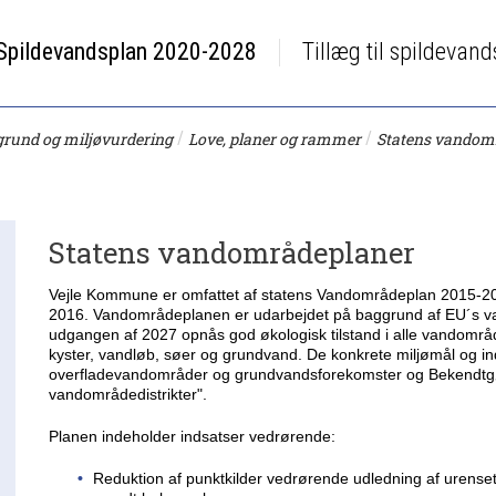
Spildevandsplan 2020-2028
Tillæg til spildevan
/
/
rund og miljøvurdering
Love, planer og rammer
Statens vandom
Statens vandområdeplaner
Vejle Kommune er omfattet af statens Vandområdeplan 2015-2021
2016. Vandområdeplanen er udarbejdet på baggrund af EU´s van
udgangen af 2027 opnås god økologisk tilstand i alle vandområd
kyster, vandløb, søer og grundvand. De konkrete miljømål og i
overfladevandområder og grundvandsforekomster og Bekendtg
vandområdedistrikter".
Planen indeholder indsatser vedrørende:
Reduktion af punktkilder vedrørende udledning af urense