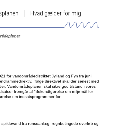
dsplanen
Hvad gælder for mig
rådeplaner
 for vandområdedistriktet Jylland og Fyn fra juni
drammedirektiv. Ifølge direktivet skal der senest med
er. Vandområdeplanen skal sikre god tilstand i vores
ndsatser fremgår af "Bekendtgørelse om miljømål for
ørelse om indsatsprogrammer for
t spildevand fra renseanlæg, regnbetingede overløb og