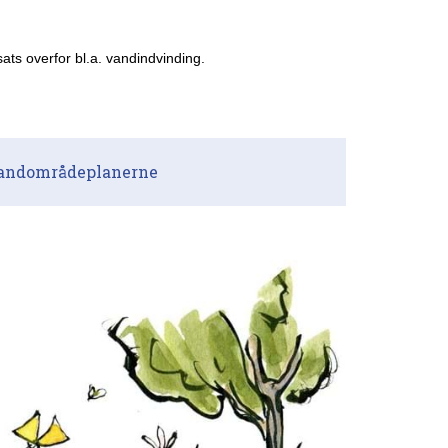
sats overfor bl.a. vandindvinding.
vandområdeplanerne